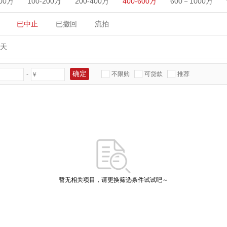
100万
100-200万
200-400万
400-600万
600－1000万
已中止
已撤回
流拍
0天
-
不限购
可贷款
推荐
￥
暂无相关项目，请更换筛选条件试试吧～