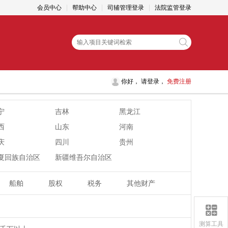
会员中心
帮助中心
司辅管理登录
法院监管登录
你好， 请
登录，
免费注册
宁
吉林
黑龙江
西
山东
河南
庆
四川
贵州
夏回族自治区
新疆维吾尔自治区
船舶
股权
税务
其他财产
测算工具