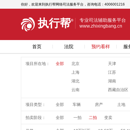
你好，欢迎来到执行帮网络司法服务平台，咨询电话：4006001216‬
执行帮
专业司法辅助服务平台
®
www.zhixingbang.cn
首页
法院
预约看样
服
项目所在地：
全部
北京
天津
上海
江苏
湖北
湖南
云南
西藏自治区
项目类型：
全部
车辆
房产
土地
拍卖阶段：
全部
一拍
二拍
变卖