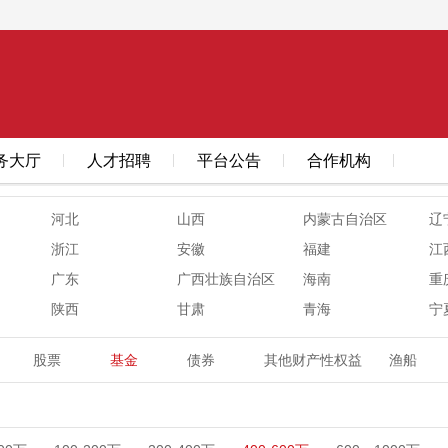
务大厅
人才招聘
平台公告
合作机构
河北
山西
内蒙古自治区
辽
浙江
安徽
福建
江
广东
广西壮族自治区
海南
重
陕西
甘肃
青海
宁
股票
基金
债券
其他财产性权益
渔船