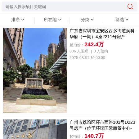
排序
所在地
分类
筛选
广东省深圳市宝安区西乡街道润科
华府（一期）4座2211号房产
242.4万
起拍价：
806 人围观
|
0 人预约
2025-03-01 10:00:00
广州市荔湾区环市西路103号D223
号房产（位于环球国际商贸中心-
步云天地）
140.7万
起拍价：