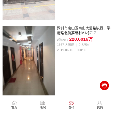
深圳市南山区南山大道路以西、学
府路北侧荔馨村A1栋717
220.6016万
起拍价：
1667 人围观
|
0 人预约
2019-06-10 10:00:00
广东省番禺市大石镇新城东路南区
首页
法院
看样
我的
26号楼202房